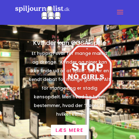
Kvinder kan OGSÅ spille
Et hyppigt svar for mange mænd
og drenge. “Kvinder og piger kan
ikke finde ud af at spille”. Det er en
kendt debat for mange gamere. Alt
for mange ting er stadig
kønsopdelt. Men hvad og hvem
bestemmer, hvad der “hører til”
hvilket køn?
LÆS MERE